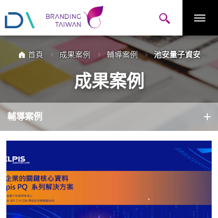
跳
網
到
站
主
主
要
選
內
單
容
區
塊
首頁
成果案例
輔導案例
池安量子資安
成果案例
輔導案例